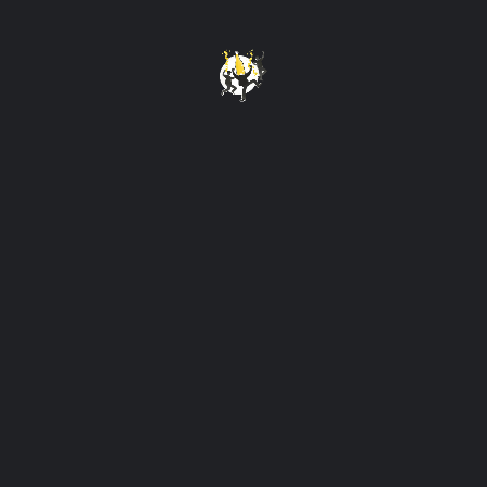
Big Brother Kemang
Yang udah sering party di Jakarta Selatan, pasti lo
kenal gilanya pesta di Big Brother Kemang! Tempat
ini udah jadi basecamp-nya anak party Jaksel.